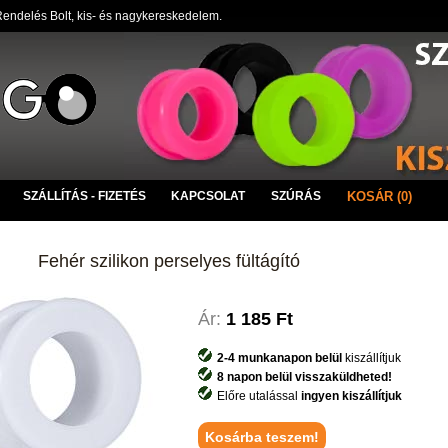
endelés Bolt, kis- és nagykereskedelem.
SZÁLLÍTÁS - FIZETÉS
KAPCSOLAT
SZÚRÁS
KOSÁR (0)
Fehér szilikon perselyes fültágító
Ár:
1 185 Ft
2-4 munkanapon belül
kiszállítjuk
8 napon belül visszaküldheted!
Előre utalással
ingyen kiszállítjuk