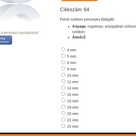
Cikkszám: 64
Fehér szilikon perselyes fültágító.
Anyaga
: rugalmas, anyagában színeze
szilikon
a terméket barátaiddal!
Átmérő
:
4 mm
5 mm
6 mm
8 mm
10 mm
12 mm
14 mm
16 mm
18 mm
19 mm
20 mm
22 mm
25 mm