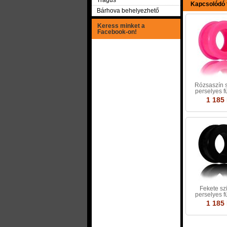
Tragus
Kapcsolódó
Bárhova behelyezhető
Keress minket a
Facebook-on!
Rózsaszín s
perselyes fü
1 185 
Fekete szi
perselyes fü
1 185 