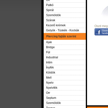
Orr
Patkó
Spirál
Szemöldök
Szárak
Kezelő krémek
Oszd meg 
Golyók - Tüskék - Kockák
Piercing fajták szerint
Ajak
Bridge
Fül
Industrial
Intim
Ínyfék
Köldök
Mell
Nyelv
Nyelvfék
Orr
Septum
Szemöldök