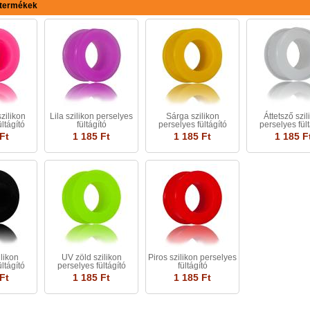
 termékek
zilikon
Lila szilikon perselyes
Sárga szilikon
Áttetsző szil
ltágító
fültágító
perselyes fültágító
perselyes fült
Ft
1 185 Ft
1 185 Ft
1 185 F
likon
UV zöld szilikon
Piros szilikon perselyes
ltágító
perselyes fültágító
fültágító
Ft
1 185 Ft
1 185 Ft