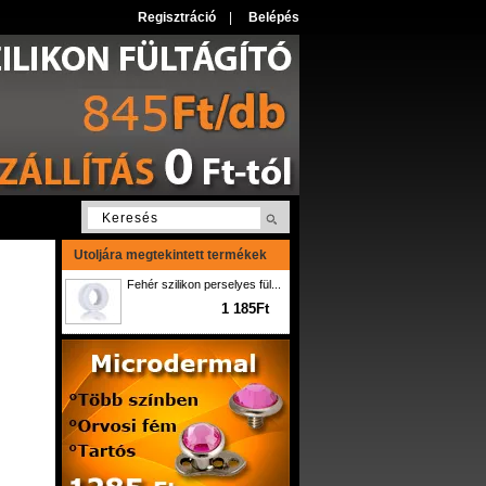
Regisztráció
|
Belépés
Utoljára megtekintett termékek
Fehér szilikon perselyes fül...
1 185Ft