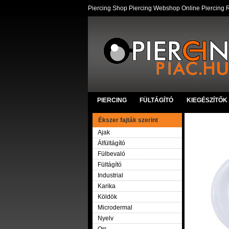
Piercing Shop Piercing Webshop Online Piercing R
PIERCING
FÜLTÁGÍTÓ
KIEGÉSZÍTŐK
Ékszer fajták szerint
Ajak
Álfültágító
Fülbevaló
Fültágító
Industrial
Karika
Köldök
Microdermal
Nyelv