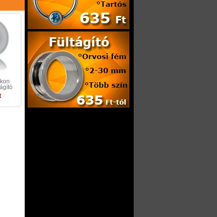
ikon
ágító
t