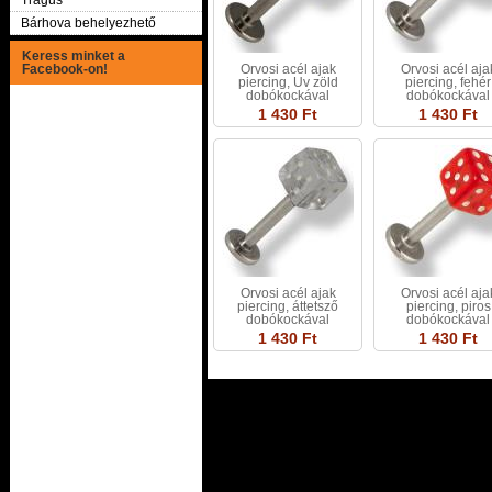
Tragus
Bárhova behelyezhető
Keress minket a
Facebook-on!
Orvosi acél ajak
Orvosi acél aja
piercing, Uv zöld
piercing, fehér
dobókockával
dobókockával
1 430 Ft
1 430 Ft
Orvosi acél ajak
Orvosi acél aja
piercing, áttetsző
piercing, piros
dobókockával
dobókockával
1 430 Ft
1 430 Ft