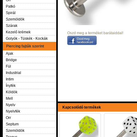
Orr
Patkó
Spirál
Szemöldök
Szárak
Kezelő krémek
Oszd meg a terméket barátaiddal!
Golyók - Tüskék - Kockák
Piercing fajták szerint
Ajak
Bridge
Fül
Industrial
Intim
Ínyfék
Köldök
Mell
Nyelv
Kapcsolódó termékek
Nyelvfék
Orr
Septum
Szemöldök