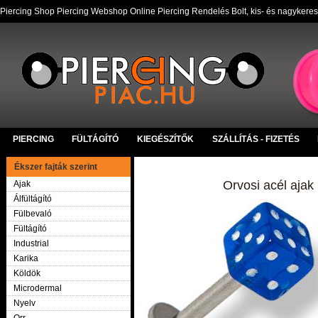
Piercing Shop Piercing Webshop Online Piercing Rendelés Bolt, kis- és nagykere
PIERCING
FÜLTÁGÍTÓ
KIEGÉSZÍTŐK
SZÁLLÍTÁS - FIZETÉS
Ékszer fajták szerint
Orvosi acél ajak
Ajak
Álfültágító
Fülbevaló
Fültágító
Industrial
Karika
Köldök
Microdermal
Nyelv