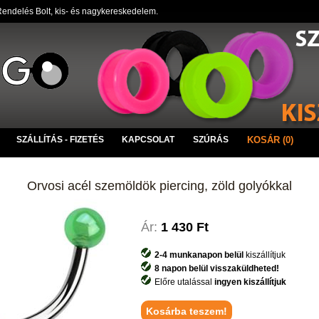
endelés Bolt, kis- és nagykereskedelem.
SZÁLLÍTÁS - FIZETÉS
KAPCSOLAT
SZÚRÁS
KOSÁR (0)
Orvosi acél szemöldök piercing, zöld golyókkal
Ár:
1 430 Ft
2-4 munkanapon belül
kiszállítjuk
8 napon belül visszaküldheted!
Előre utalással
ingyen kiszállítjuk