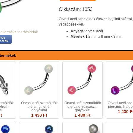
Cikkszám: 1053
Orvosi acél szemöldök ékszer, hajlított szárral
végződésekkel.
Anyaga
: orvosi acél
a terméket barátaiddal!
Méretek
:1,2 mm x 8 mm x 3 mm
 termékek
zemöldök
Orvosi acél szemöldök
Orvosi acél szemöldök
Orvosi acél sz
xtrém
piercing, fehér
piercing, rózsaszín
piercing, lila g
el
golyókkal
golyókkal
1 430 F
t
1 430 Ft
1 430 Ft