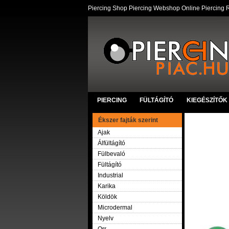
Piercing Shop Piercing Webshop Online Piercing R
PIERCING
FÜLTÁGÍTÓ
KIEGÉSZÍTŐK
Ékszer fajták szerint
Ajak
Álfültágító
Fülbevaló
Fültágító
Industrial
Karika
Köldök
Microdermal
Nyelv