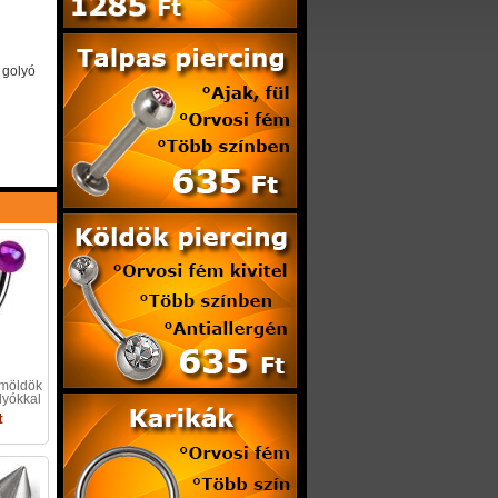
, golyó
emöldök
olyókkal
t