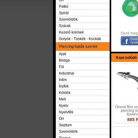
Orr
Patkó
Spirál
Szemöldök
Szárak
Kezelő krémek
Oszd meg 
Golyók - Tüskék - Kockák
Piercing fajták szerint
Ajak
Kapcsolódó
Bridge
Fül
Industrial
Intim
Ínyfék
Köldök
Mell
Nyelv
Orvosi fém s
piercing e
Nyelvfék
tüskév
Orr
885 F
Septum
Szemöldök