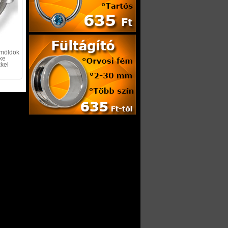
emöldök
ske
kel