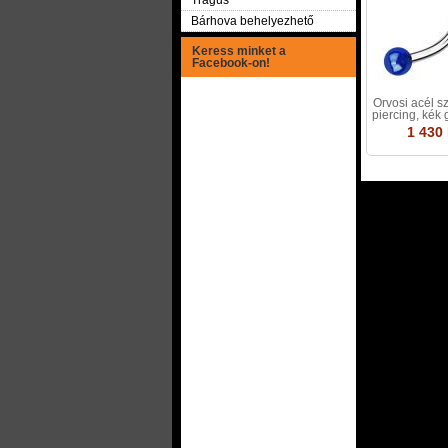
Tragus
Bárhova behelyezhető
Keress minket a
Facebook-on!
Orvosi acél 
piercing, kék 
1 430 