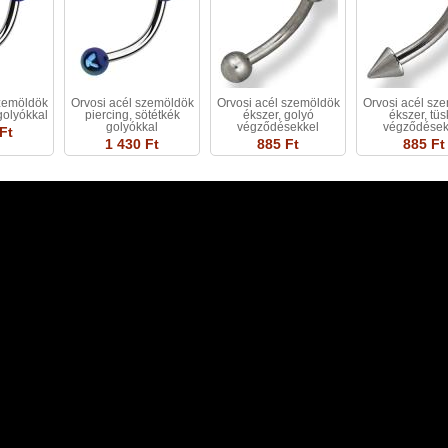
szemöldök
Orvosi acél szemöldök
Orvosi acél szemöldök
Orvosi acél sz
golyókkal
piercing, sötétkék
ékszer, golyó
ékszer, tü
golyókkal
végződésekkel
végződések
Ft
1 430 Ft
885 Ft
885 Ft