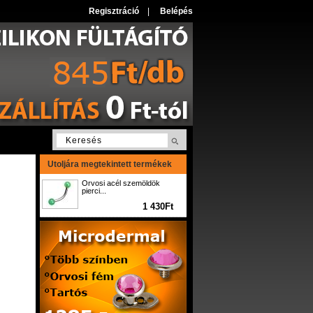
Regisztráció
|
Belépés
Utoljára megtekintett termékek
Orvosi acél szemöldök
pierci...
1 430Ft