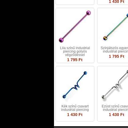
1 430 Ft
Lila színű industrial
Színjátszós egye
piercing golyós
industrial pierci
végződéssel
1 795 Ft
1 795 Ft
Kék színű csavart
Ezüst színű csav
industrial piercing
industrial pierci
1 430 Ft
1 430 Ft