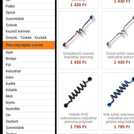
Orr
1 430 Ft
1 430 Ft
Patkó
Spirál
Szemöldök
Szárak
Kezelő krémek
Golyók - Tüskék - Kockák
Piercing fajták szerint
Ajak
Színjátszós csavart
Ezüst színű csav
industrial piercing
industrial pierci
Bridge
1 430 Ft
1 430 Ft
Fül
Industrial
Intim
Ínyfék
Köldök
Mell
Nyelv
Nyelvfék
Fekete PVD
Kék színű sokcsav
Orr
sokcsavaros industrial
industrial pierci
Septum
piercing golyóval
golyós végződés
1 795 Ft
1 795 Ft
Szemöldök