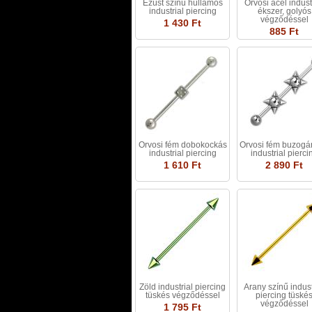
Ezüst színű hullámos
Orvosi acél indust
industrial piercing
ékszer, golyós
végződéssel
1 430 Ft
885 Ft
Orvosi fém dobokockás
Orvosi fém buzogá
industrial piercing
industrial pierci
1 610 Ft
2 890 Ft
Zöld industrial piercing
Arany színű indust
tüskés végződéssel
piercing tüské
végződéssel
1 795 Ft