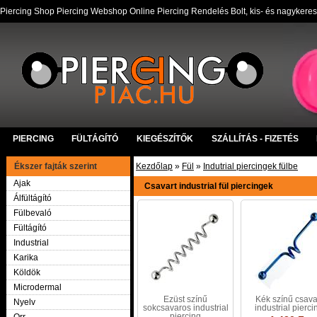
Piercing Shop Piercing Webshop Online Piercing Rendelés Bolt, kis- és nagykere
PIERCING
FÜLTÁGÍTÓ
KIEGÉSZÍTŐK
SZÁLLÍTÁS - FIZETÉS
Ékszer fajták szerint
Kezdőlap
»
Fül
»
Indutrial piercingek fülbe
Ajak
Csavart industrial fül piercingek
Álfültágító
Fülbevaló
Fültágító
Industrial
Karika
Köldök
Microdermal
Ezüst színű
Kék színű csava
Nyelv
sokcsavaros industrial
industrial pierci
piercing