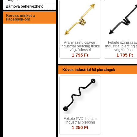
Tragus
Bárhova behelyezhető
Keress minket a
Facebook-on!
Arany színű csavart
Fekete színű csav
industrial piercing tüske
industrial piercing 
végződéssel
végződéssel
1 795 Ft
1 795 Ft
Köves industrial fül piercingek
Fekete PVD, hullám
industrial piercing
1 250 Ft