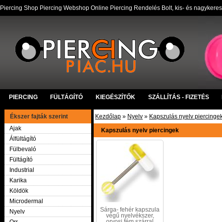
Piercing Shop Piercing Webshop Online Piercing Rendelés Bolt, kis- és nagykere
PIERCING
FÜLTÁGÍTÓ
KIEGÉSZÍTŐK
SZÁLLÍTÁS - FIZETÉS
Ékszer fajták szerint
Kezdőlap
»
Nyelv
»
Kapszulás nyelv piercinge
Ajak
Kapszulás nyelv piercingek
Álfültágító
Fülbevaló
Fültágító
Industrial
Karika
Köldök
Microdermal
Sárga- fehér kapszula
Nyelv
végű nyelvékszer,
orvosi fém szárral