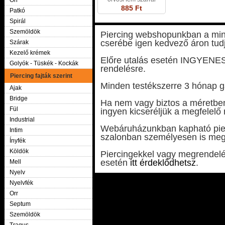
Orr
885 Ft
Patkó
Spirál
Szemöldök
Piercing webshopunkban a minim
cserébe igen kedvező áron tudj
Szárak
Kezelő krémek
Előre utalás esetén INGYENES k
Golyók - Tüskék - Kockák
rendelésre.
Piercing fajták szerint
Minden testékszerre 3 hónap ga
Ajak
Bridge
Ha nem vagy biztos a méretben 
Fül
ingyen kicseréljük a megfelelő
Industrial
Webáruházunkban kapható pier
Intim
szalonban személyesen is meg
Ínyfék
Köldök
Piercingekkel vagy megrendelé
esetén
itt érdeklődhetsz
.
Mell
Nyelv
Nyelvfék
Orr
Septum
Szemöldök