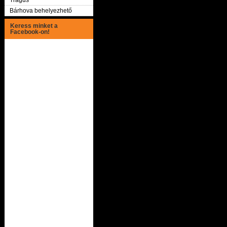
Tragus
Bárhova behelyezhető
Keress minket a
Facebook-on!