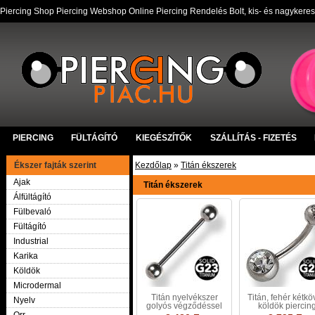
Piercing Shop Piercing Webshop Online Piercing Rendelés Bolt, kis- és nagykere
PIERCING
FÜLTÁGÍTÓ
KIEGÉSZÍTŐK
SZÁLLÍTÁS - FIZETÉS
Ékszer fajták szerint
Kezdőlap
»
Titán ékszerek
Ajak
Titán ékszerek
Álfültágító
Fülbevaló
Fültágító
Industrial
Karika
Köldök
Microdermal
Titán nyelvékszer
Titán, fehér kétkö
Nyelv
golyós végződéssel
köldök piercin