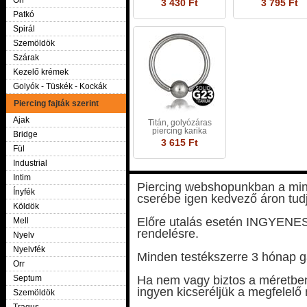
Orr
3 430 Ft
3 795 Ft
Patkó
Spirál
Szemöldök
Szárak
Kezelő krémek
Golyók - Tüskék - Kockák
Piercing fajták szerint
Ajak
Titán, golyózáras
piercing karika
Bridge
3 615 Ft
Fül
Industrial
Intim
Piercing webshopunkban a minim
Ínyfék
cserébe igen kedvező áron tudj
Köldök
Előre utalás esetén INGYENES k
Mell
rendelésre.
Nyelv
Nyelvfék
Minden testékszerre 3 hónap ga
Orr
Septum
Ha nem vagy biztos a méretben 
ingyen kicseréljük a megfelelő
Szemöldök