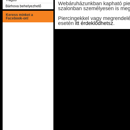
Tragus
Webáruházunkban kapható pier
Bárhova behelyezhető
szalonban személyesen is meg
Keress minket a
Piercingekkel vagy megrendelé
Facebook-on!
esetén
itt érdeklődhetsz
.